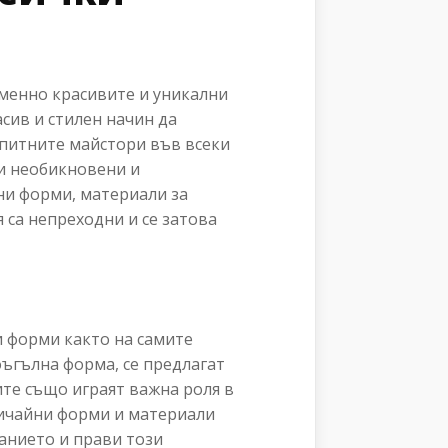
именно красивите и уникални
асив и стилен начин да
опитните майстори във всеки
и необикновени и
ни форми, материали за
 са непреходни и се затова
и форми както на самите
оъгълна форма, се предлагат
ите също играят важна роля в
обичайни форми и материали
анието и прави този