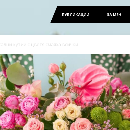
ПУБЛИКАЦИИ
ЗА МЕН
ални кутии с цветя смаяха всички