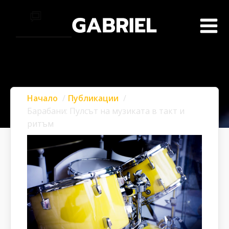
Начало
Публикации
Барабани: Пулсът на музиката в такт и
ритъм