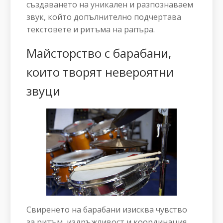
създаването на уникален и разпознаваем
звук, който допълнително подчертава
текстовете и ритъма на рапъра.
Майсторство с барабани,
които творят невероятни
звуци
Свиренето на барабани изисква чувство
за ритъм, издръжливост и координация.