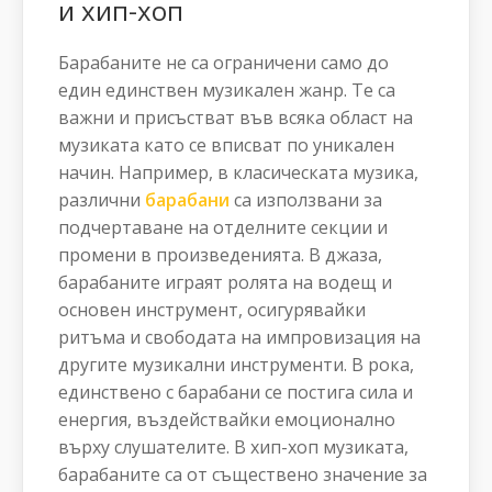
и хип-хоп
Барабаните не са ограничени само до
един единствен музикален жанр. Те са
важни и присъстват във всяка област на
музиката като се вписват по уникален
начин. Например, в класическата музика,
различни
барабани
са използвани за
подчертаване на отделните секции и
промени в произведенията. В джаза,
барабаните играят ролята на водещ и
основен инструмент, осигурявайки
ритъма и свободата на импровизация на
другите музикални инструменти. В рока,
единствено с барабани се постига сила и
енергия, въздействайки емоционално
върху слушателите. В хип-хоп музиката,
барабаните са от съществено значение за